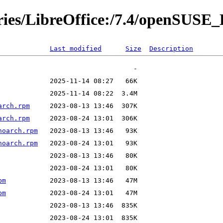
ories/LibreOffice:/7.4/openSUSE
Last modified
Size
Description
arch.rpm
arch.rpm
noarch.rpm
noarch.rpm
pm
pm