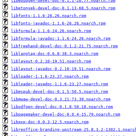
libepubgen-devel-doc-0.1.1-20.77.noarch.rpm
libetonyek-devel-doc-0.1.13-68.5.noarch.rpm
libfonts-1.1.6-26.26.noarch.rpm
libfonts-javadoc-1.1.6-26.26.noarch.rpm
libformula-1.1.6-24.26.noarch.rpm
libformula-javadoc-1.1.6-24.26.noarch.rpm
libfreehand-devel-doc-0.1.2-21.75.noarch.rpm
liblangtag-doc-0.6.8-38.3.noarch.rpm
liblayout-0.2.10-19.51.noarch.rpm
liblayout-javadoc-0.2.10-19.51.noarch.rpm
libloader-1.1.6-23.27.noarch.rpm
libloader-javadoc-1.1.6-23.27.noarch.rpm
libmspub-devel-doc-0.1.5-50.5.noarch.rpm
libmwaw-devel-doc-0.3.21-73.39.noarch.rpm
libodfgen-devel-doc-0.1.8-50.18.noarch.rpm
libpagemaker-devel-doc-0.0.4-15.79.noarch.rpm
libqxp-doc-0.0.3-12.5.noarch.rpm
libreoffice-branding-upstream-25.8.3.2-1302.1.noarc