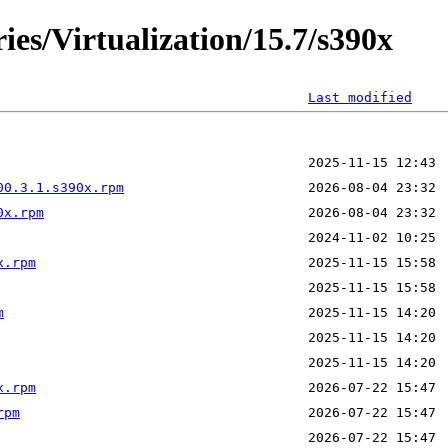
ies/Virtualization/15.7/s390x
Last modified
00.3.1.s390x.rpm
0x.rpm
x.rpm
m
x.rpm
rpm