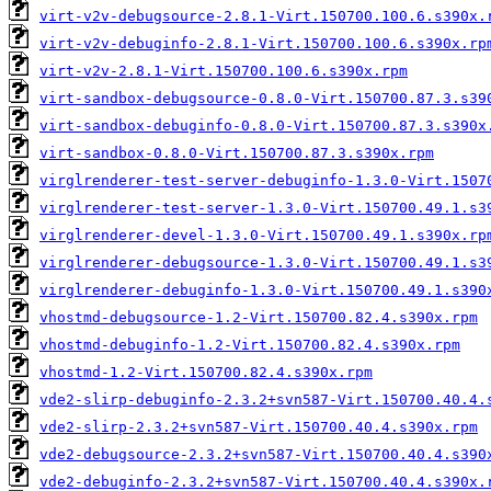
virt-v2v-debugsource-2.8.1-Virt.150700.100.6.s390x.
virt-v2v-debuginfo-2.8.1-Virt.150700.100.6.s390x.rp
virt-v2v-2.8.1-Virt.150700.100.6.s390x.rpm
virt-sandbox-debugsource-0.8.0-Virt.150700.87.3.s39
virt-sandbox-debuginfo-0.8.0-Virt.150700.87.3.s390x
virt-sandbox-0.8.0-Virt.150700.87.3.s390x.rpm
virglrenderer-test-server-debuginfo-1.3.0-Virt.1507
virglrenderer-test-server-1.3.0-Virt.150700.49.1.s3
virglrenderer-devel-1.3.0-Virt.150700.49.1.s390x.rp
virglrenderer-debugsource-1.3.0-Virt.150700.49.1.s3
virglrenderer-debuginfo-1.3.0-Virt.150700.49.1.s390
vhostmd-debugsource-1.2-Virt.150700.82.4.s390x.rpm
vhostmd-debuginfo-1.2-Virt.150700.82.4.s390x.rpm
vhostmd-1.2-Virt.150700.82.4.s390x.rpm
vde2-slirp-debuginfo-2.3.2+svn587-Virt.150700.40.4.
vde2-slirp-2.3.2+svn587-Virt.150700.40.4.s390x.rpm
vde2-debugsource-2.3.2+svn587-Virt.150700.40.4.s390
vde2-debuginfo-2.3.2+svn587-Virt.150700.40.4.s390x.