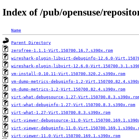
Index of /pub/opensuse/repositor
Name
Parent Directory
zerofree-1.1.1-Virt.150700.16.7.s390x.rpm
wireshark-plugin-libvirt-debuginfo-12.6.0-Virt.1507
wireshark-plugin-libvirt-12.6.0-Virt.150700.3.1.s39
vm-install-0.10.11-Virt.150700.320.2.s390x.rpm
vm-dump-metrics-debuginfo-1.2-Virt.150700.82.4.s390
vm-dump-metrics-1.2-Virt.150700.82.4.s390x.rpm
virt-what-debugsource-1.27-Virt.150700.8.3.s390x.rp
virt-what-debuginfo-1.27-Virt.150700.8.3.s390x.rpm
virt-what-1.27-Virt.150700.8.3.s390x.rpm
virt-viewer-debugsource-11.0-Virt.150700.169.1.s390
virt-viewer-debuginfo-11.0-Virt.150700.169.1.s390x.
virt-viewer-11.0-Virt.150700.169.1.s390x.rpm