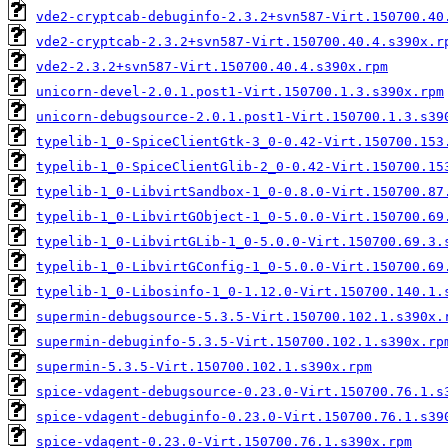
vde2-cryptcab-debuginfo-2.3.2+svn587-Virt.150700.40
vde2-cryptcab-2.3.2+svn587-Virt.150700.40.4.s390x.r
vde2-2.3.2+svn587-Virt.150700.40.4.s390x.rpm
unicorn-devel-2.0.1.post1-Virt.150700.1.3.s390x.rpm
unicorn-debugsource-2.0.1.post1-Virt.150700.1.3.s39
typelib-1_0-SpiceClientGtk-3_0-0.42-Virt.150700.153
typelib-1_0-SpiceClientGlib-2_0-0.42-Virt.150700.15
typelib-1_0-LibvirtSandbox-1_0-0.8.0-Virt.150700.87
typelib-1_0-LibvirtGObject-1_0-5.0.0-Virt.150700.69
typelib-1_0-LibvirtGLib-1_0-5.0.0-Virt.150700.69.3.
typelib-1_0-LibvirtGConfig-1_0-5.0.0-Virt.150700.69
typelib-1_0-Libosinfo-1_0-1.12.0-Virt.150700.140.1.
supermin-debugsource-5.3.5-Virt.150700.102.1.s390x.
supermin-debuginfo-5.3.5-Virt.150700.102.1.s390x.rp
supermin-5.3.5-Virt.150700.102.1.s390x.rpm
spice-vdagent-debugsource-0.23.0-Virt.150700.76.1.s
spice-vdagent-debuginfo-0.23.0-Virt.150700.76.1.s39
spice-vdagent-0.23.0-Virt.150700.76.1.s390x.rpm